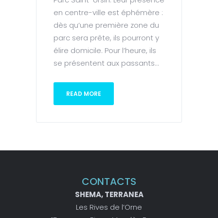
en centre-ville est éphémère :
dès qu’une première zone du
parc sera prête, ils pourront y
élire domicile. Pour l’heure, ils
se présentent aux passants...
READ MORE
CONTACTS
SHEMA, TERRANEA
Les Rives de l’Orne