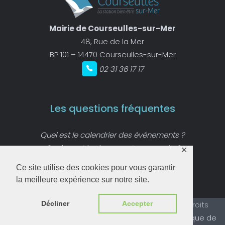
Mairie de Courseulles-sur-Mer
48, Rue de la Mer
BP 101 – 14470 Courseulles-sur-Mer
02 31 36 17 17
Les questions fréquentes
Quel est le calendrier des événements ?
Quels sont les logements proposés ?
✕
Qui est Saint-Ursin ?
Ce site utilise des cookies pour vous garantir
la meilleure expérience sur notre site.
Copyright © 2020 –
Le Parc Saint-Ursin
– tous droits
Décliner
Accepter
réservés –
Mentions légales
–
Plan du site
–
Politique de