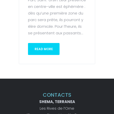
en centre-ville est éphémère :
dès qu’une première zone du
parc sera prête, ils pourront y
élire domicile. Pour l’heure, ils
se présentent aux passants...
READ MORE
CONTACTS
SHEMA, TERRANEA
Les Rives de l’Orne